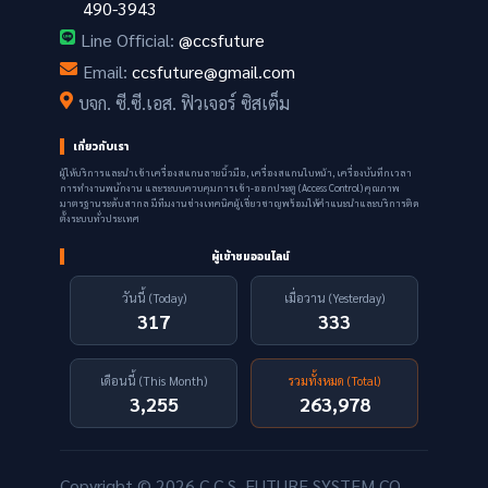
490-3943
Line Official:
@ccsfuture
Email:
ccsfuture@gmail.com
บจก. ซี.ซี.เอส. ฟิวเจอร์ ซิสเต็ม
เกี่ยวกับเรา
ผู้ให้บริการและนำเข้าเครื่องสแกนลายนิ้วมือ, เครื่องสแกนใบหน้า, เครื่องบันทึกเวลา
การทำงานพนักงาน และระบบควบคุมการเข้า-ออกประตู (Access Control) คุณภาพ
มาตรฐานระดับสากล มีทีมงานช่างเทคนิคผู้เชี่ยวชาญพร้อมให้คำแนะนำและบริการติด
ตั้งระบบทั่วประเทศ
ผู้เข้าชมออนไลน์
วันนี้ (Today)
เมื่อวาน (Yesterday)
317
333
เดือนนี้ (This Month)
รวมทั้งหมด (Total)
3,255
263,978
Copyright © 2026 C.C.S. FUTURE SYSTEM CO.,