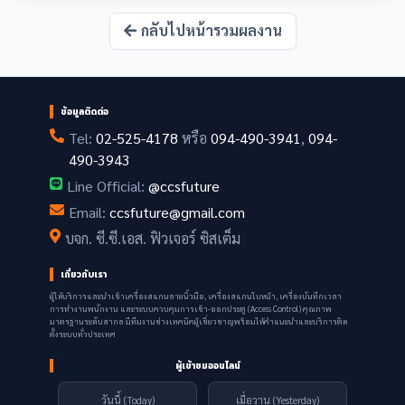
กลับไปหน้ารวมผลงาน
ข้อมูลติดต่อ
Tel:
02-525-4178
หรือ
094-490-3941
,
094-
490-3943
Line Official:
@ccsfuture
Email:
ccsfuture@gmail.com
บจก. ซี.ซี.เอส. ฟิวเจอร์ ซิสเต็ม
เกี่ยวกับเรา
ผู้ให้บริการและนำเข้าเครื่องสแกนลายนิ้วมือ, เครื่องสแกนใบหน้า, เครื่องบันทึกเวลา
การทำงานพนักงาน และระบบควบคุมการเข้า-ออกประตู (Access Control) คุณภาพ
มาตรฐานระดับสากล มีทีมงานช่างเทคนิคผู้เชี่ยวชาญพร้อมให้คำแนะนำและบริการติด
ตั้งระบบทั่วประเทศ
ผู้เข้าชมออนไลน์
วันนี้ (Today)
เมื่อวาน (Yesterday)