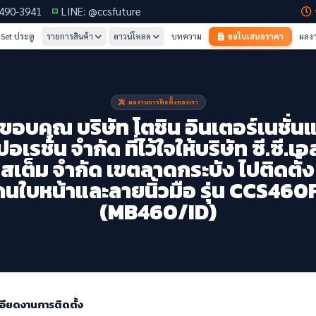
-490-3941
LINE: @ccsfuture
 Set ประตู
รายการสินค้า
ดาวน์โหลด
บทความ
ขอใบเสนอราคา
ผลงา
ผลงานการติดตั้งของเรา
ขอบคุณ บริษัท โตชิน อินเตอร์เนชั่น
อเรชั่น จำกัด ที่ไว้ใจให้บริษัท ซี.ซี.เอ
ซิสเต็ม จำกัด เขตลาดกระบัง ไปติดตั้ง 
นใบหน้าและลายนิ้วมือ รุ่น CCS460
(MB460/ID)
อียดงานการติดตั้ง