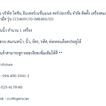
บริษัท โตชิน อินเตอร์เนชั่นแนล คอร์ปอเรชั่น จำกัด ติดตั้ง เครื่องส
้วมือ รุ่น CCS460F/ID (MB460/ID)
นิ้ว
จำนวน 1 เครื่อง
 ระบบ สแกนหน้า, นิ้ว, บัตร, รหัส, ต่อกลอนล็อคประตูได้
นค้าสามารถดูรายละเอียดเพิ่มเติมได้ที่ **
ccsfuture
e : 094-490-3941-3
02-525-4178-80
k : ccsfingerscan